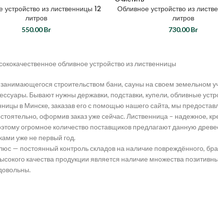
 устройство из лиственницы 12
Обливное устройство из листв
литров
литров
550.00
Br
730.00
Br
сококачественное обливное устройство из лиственницы
 занимающегося строительством бани, сауны на своем земельном уч
ессуары. Бывают нужны державки, подставки, купели, обливные устр
нницы в Минске, заказав его с помощью нашего сайта, мы предостав
стоятельно, оформив заказ уже сейчас. Лиственница – надежное, кре
оэтому огромное количество поставщиков предлагают данную древе
ами уже не первый год.
юс — постоянный контроль складов на наличие повреждённого, брак
ысокого качества продукции является наличие множества позитивных
довольны.