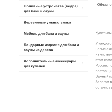
Обливное
Обливные устройства (ведра)
для бани и сауны
Деревянные умывальники
Купить вы
Мебель для бани и сауны
У каждого
Бондарные изделия для бани и
новые акс
сауны из дерева
из листве
этом само
Дополнительные аксессуары
России, п
для купелей
поставщик
Важный пл
Залогом в
остались 